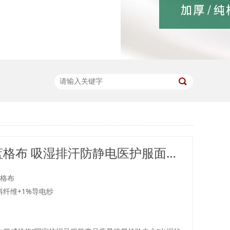
RP269#蓝格布 吸湿排汗防静电医护服面料多功能医用面料医用布料
蓝格布
材料纤维+1%导电纱