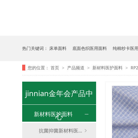
热门关键词：
床单面料
底面色织医用面料
纯棉纱卡医
您的位置：
首页
产品频道
新材料医护面料
R
>
>
>
jinnian金年会产品中
新材料医护面料
心
抗菌抑菌新材料医护面料