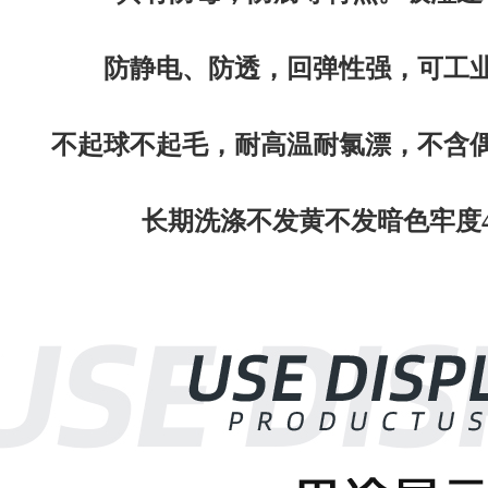
防静电、防透，回弹性强，可工业
不起球不起毛，
耐高温
耐
氯
漂，不
含
偶
长期
洗涤不发黄
不
发暗色
牢
度