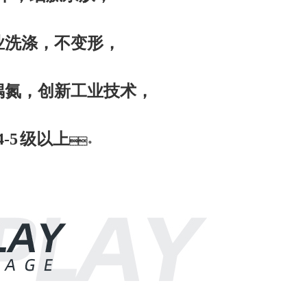
洗涤，不变形，
氮，
创
新
工
业
技术，
4-5
级以
上
。