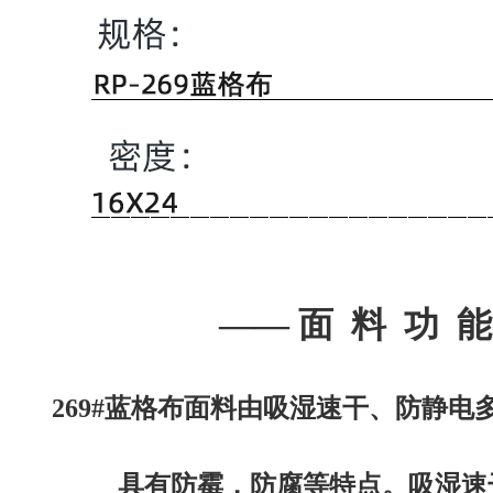
——
面 料 功 能
269#蓝格布面料由吸湿速干、防静电
具有防霉，
防腐等特点。吸湿速干